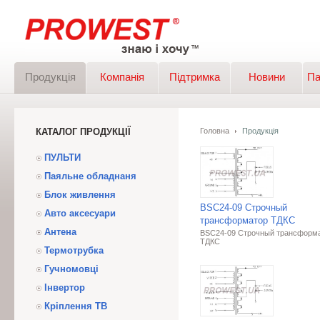
Продукція
Компанія
Підтримка
Новини
Па
КАТАЛОГ ПРОДУКЦІЇ
Головна
Продукція
ПУЛЬТИ
Паяльне обладнаня
Блок живлення
BSC24-09 Строчный
Авто аксесуари
трансформатор ТДКС
Антена
BSC24-09 Строчный трансформ
ТДКС
Термотрубка
Гучномовці
Інвертор
Кріплення ТВ