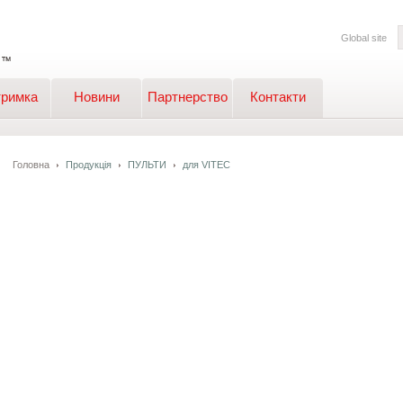
Global site
тримка
Новини
Партнерство
Контакти
Головна
Продукція
ПУЛЬТИ
для VITEC