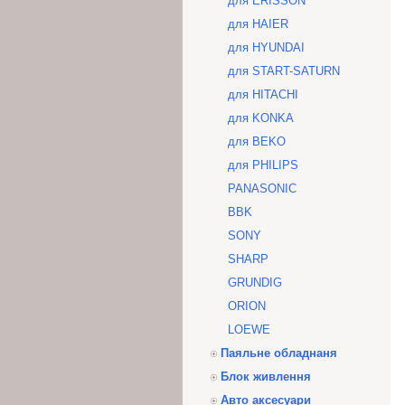
для ERISSON
для HAIER
для HYUNDAI
для START-SATURN
для HITACHI
для KONKA
для BEKO
для PHILIPS
PANASONIC
BBK
SONY
SHARP
GRUNDIG
ORION
LOEWE
Паяльне обладнаня
Блок живлення
Авто аксесуари