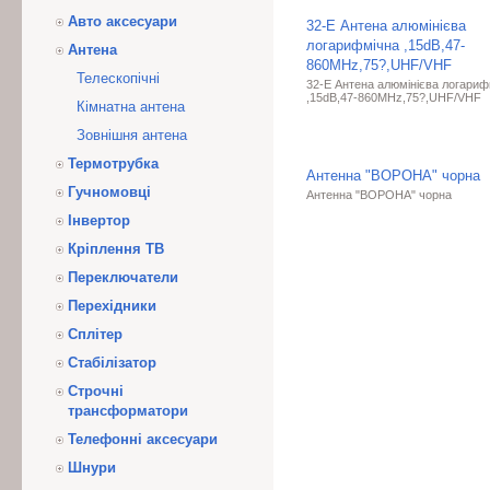
Авто аксесуари
32-E Антена алюмінієва
логарифмічна ,15dB,47-
Антена
860MHz,75?,UHF/VHF
Телескопічні
32-E Антена алюмінієва логариф
,15dB,47-860MHz,75?,UHF/VHF
Кімнатна антена
Зовнішня антена
Термотрубка
Антенна "ВОРОНА" чорна
Гучномовці
Антенна "ВОРОНА" чорна
Інвертор
Кріплення ТВ
Переключатели
Перехідники
Сплітер
Стабілізатор
Строчні
трансформатори
Телефонні аксесуари
Шнури