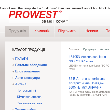
Cannot read the template file '../skin/ua/Зовнішня антена'Cannot find block 'fo
Продукція
Компанія
Підтримка
Новини
Па
КАТАЛОГ ПРОДУКЦІЇ
Головна
Продукція
Антена
LB105N Антена зовнішня
ПУЛЬТИ
"ВОРОНА" нова
Паяльне обладнаня
LB105N Антена зовнішня "ВОРО
нова
Блок живлення
Авто аксесуари
32-E Антена алюмінієва
логарифмічна ,15dB,47-
Антена
860MHz,75?,UHF/VHF
Телескопічні
32-E Антена алюмінієва логариф
,15dB,47-860MHz,75?,UHF/VHF
Кімнатна антена
Зовнішня антена
Термотрубка