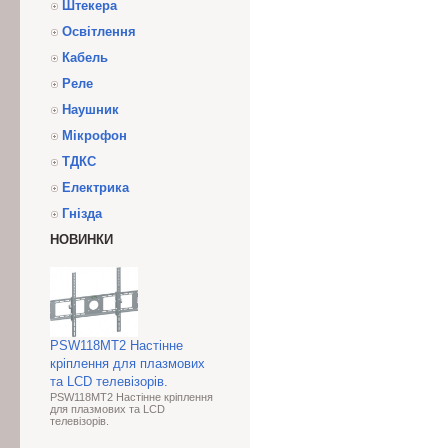
Штекера
Освітлення
Кабель
Реле
Наушник
Мікрофон
ТДКС
Електрика
Гнізда
НОВИНКИ
PSW118MT2 Настінне
кріплення для плазмових
та LCD телевізорів.
PSW118MT2 Настінне кріплення
для плазмових та LCD
телевізорів.