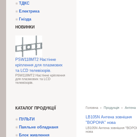
ТДКС
Електрика
Гнізда
НОВИНКИ
PSW118MT2 Настінне
кріплення для плазмових
та LCD телевізорів.
PSW118MT2 Настінне кріплення
для плазмових та LCD
телевізорів.
КАТАЛОГ ПРОДУКЦІЇ
Головна
Продукція
Антена
LB105N Антена зовнішня
ПУЛЬТИ
"ВОРОНА" нова
Паяльне обладнаня
LB105N Антена зовнішня "ВОРО
нова
Блок живлення