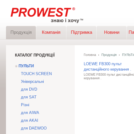
Продукція
Компанія
Підтримка
Новини
Па
КАТАЛОГ ПРОДУКЦІЇ
Головна
Продукція
ПУЛЬТ
LOEWE FB300 пульт
ПУЛЬТИ
дистанційного керування .
TOUCH SCREEN
LOEWE FB300 пульт дистанційно
керування .
Універсальні
для DVD
для SAT
Різні
для AIWA
для AKAI
для DAEWOO