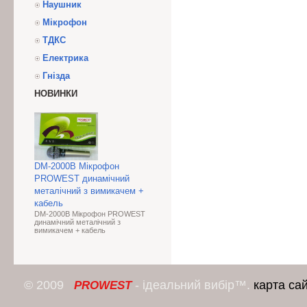
Наушник
Мікрофон
ТДКС
Електрика
Гнізда
НОВИНКИ
DM-2000B Мікрофон
PROWEST динамічний
металічний з вимикачем +
кабель
DM-2000B Мікрофон PROWEST
динамічний металічний з
вимикачем + кабель
© 2009
- ідеальний вибір™.
карта са
PROWEST