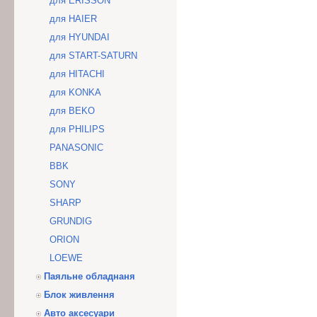
для ERISSON
для HAIER
для HYUNDAI
для START-SATURN
для HITACHI
для KONKA
для BEKO
для PHILIPS
PANASONIC
BBK
SONY
SHARP
GRUNDIG
ORION
LOEWE
Паяльне обладнаня
Блок живлення
Авто аксесуари