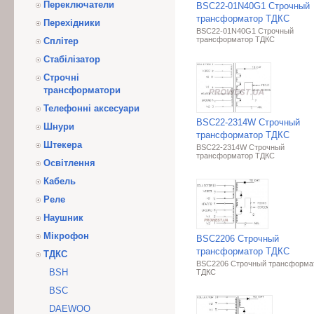
Переключатели
BSC22-01N40G1 Строчный
трансформатор ТДКС
Перехідники
BSC22-01N40G1 Строчный
трансформатор ТДКС
Сплітер
Стабілізатор
Строчні
трансформатори
Телефонні аксесуари
BSC22-2314W Строчный
Шнури
трансформатор ТДКС
Штекера
BSC22-2314W Строчный
трансформатор ТДКС
Освітлення
Кабель
Реле
Наушник
Мікрофон
BSC2206 Строчный
трансформатор ТДКС
ТДКС
BSC2206 Строчный трансформа
BSH
ТДКС
BSC
DAEWOO