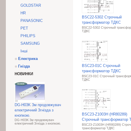
GOLDSTAR
HR
BSC22-5302 Строчный
PANASONIC
трансформатор ТДКС
BSC22-5302 Строчный трансфо
PET
ТДКС
PHILIPS
SAMSUNG
Інші
Електрика
BSC23-01C Строчный
Гнізда
трансформатор ТДКС
НОВИНКИ
BSC23-01C Строчный трансфор
ТДКС
DG-H03K 3м продовжувач
електричний 3гнізда з
BSC23-Z1003H (HR80289)
кнопкою.
Строчный трансформатор 
DG-H03K 3м продовжувач
електричний 3гнізда з кнопкою.
BSC23-Z1003H (HR80289) Стро
трансформатор ТДКС