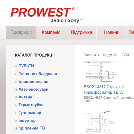
Продукція
Компанія
Підтримка
Новини
Па
КАТАЛОГ ПРОДУКЦІЇ
Головна
Продукція
ТДКС
ПУЛЬТИ
Паяльне обладнаня
Блок живлення
BSC21-4817 Строчный
Авто аксесуари
трансформатор ТДКС
Антена
BSC21-4817 Строчный трансфо
ТДКС
Термотрубка
Гучномовці
Інвертор
Кріплення ТВ