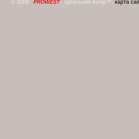
© 2009
- ідеальний вибір™.
карта са
PROWEST