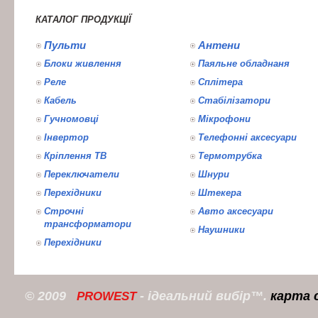
КАТАЛОГ ПРОДУКЦІЇ
Пульти
Антени
Блоки живлення
Паяльне обладнаня
Реле
Сплітера
Кабель
Стабілізатори
Гучномовці
Мікрофони
Інвертор
Телефонні аксесуари
Кріплення ТВ
Термотрубка
Переключатели
Шнури
Перехідники
Штекера
Строчні
Авто аксесуари
трансформатори
Наушники
Перехідники
© 2009
- ідеальний вибір™.
карта 
PROWEST