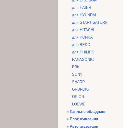
для ERISSON
для HAIER
для HYUNDAI
для START-SATURN
для HITACHI
для KONKA
для BEKO
для PHILIPS
PANASONIC
BBK
SONY
SHARP
GRUNDIG
ORION
LOEWE
Паяльне обладнаня
Блок живлення
Авто аксесуари