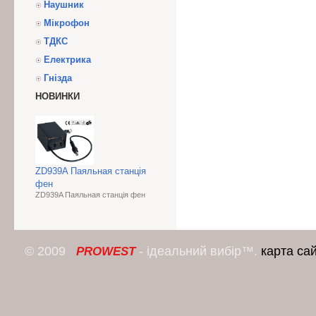
Наушник
Мікрофон
ТДКС
Електрика
Гнізда
НОВИНКИ
ZD939A Паяльная станція
фен
ZD939A Паяльная станція фен
© 2009
- ідеальний вибір™.
карта са
PROWEST