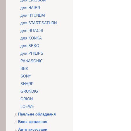
для ERISSON
для HAIER
для HYUNDAI
для START-SATURN
для HITACHI
для KONKA
для BEKO
для PHILIPS
PANASONIC
BBK
SONY
SHARP
GRUNDIG
ORION
LOEWE
Паяльне обладнаня
Блок живлення
Авто аксесуари