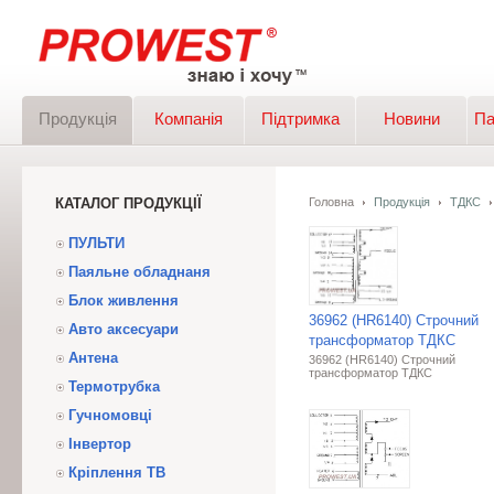
Продукція
Компанія
Підтримка
Новини
Па
КАТАЛОГ ПРОДУКЦІЇ
Головна
Продукція
ТДКС
ПУЛЬТИ
Паяльне обладнаня
Блок живлення
36962 (HR6140) Строчний
Авто аксесуари
трансформатор ТДКС
Антена
36962 (HR6140) Строчний
трансформатор ТДКС
Термотрубка
Гучномовці
Інвертор
Кріплення ТВ