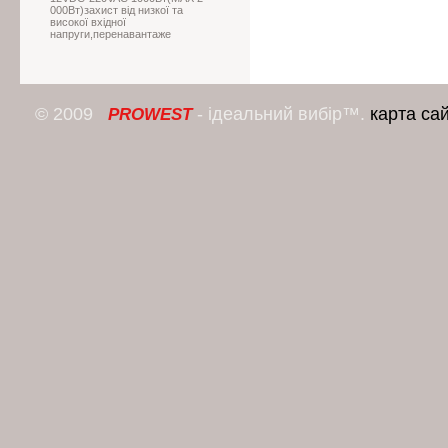
000Вт)захист від низкої та
високої вхідної
напруги,перенавантаже
© 2009
- ідеальний вибір™.
карта са
PROWEST