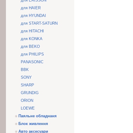
для ERISSON
для HAIER
для HYUNDAI
для START-SATURN
для HITACHI
для KONKA
для BEKO
для PHILIPS
PANASONIC
BBK
SONY
SHARP
GRUNDIG
ORION
LOEWE
Паяльне обладнаня
Блок живлення
Авто аксесуари