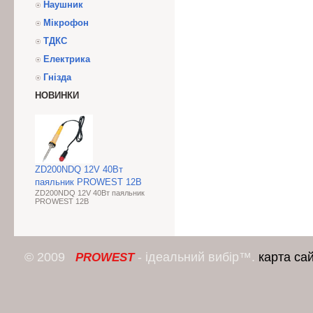
Наушник
Мікрофон
ТДКС
Електрика
Гнізда
НОВИНКИ
ZD200NDQ 12V 40Вт
паяльник PROWEST 12В
ZD200NDQ 12V 40Вт паяльник
PROWEST 12В
© 2009
- ідеальний вибір™.
карта са
PROWEST