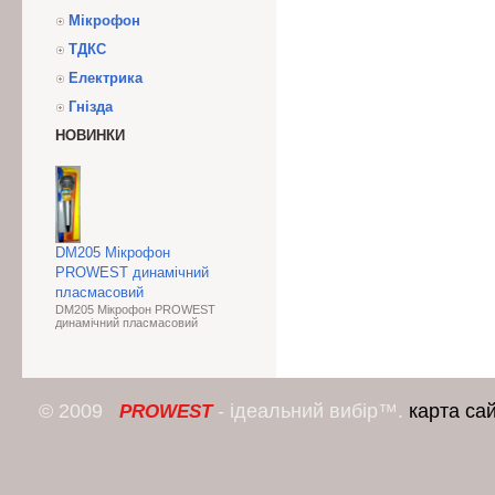
Мікрофон
ТДКС
Електрика
Гнізда
НОВИНКИ
DM205 Мікрофон
PROWEST динамічний
пласмасовий
DM205 Мікрофон PROWEST
динамічний пласмасовий
© 2009
- ідеальний вибір™.
карта са
PROWEST