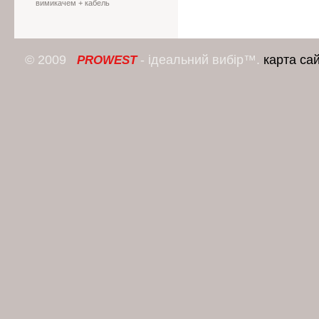
вимикачем + кабель
© 2009
- ідеальний вибір™.
карта са
PROWEST