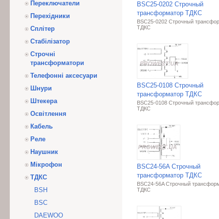
Переключатели
BSC25-0202 Строчный
трансформатор ТДКС
Перехідники
BSC25-0202 Строчный трансфо
ТДКС
Сплітер
Стабілізатор
Строчні
трансформатори
Телефонні аксесуари
BSC25-0108 Строчный
Шнури
трансформатор ТДКС
Штекера
BSC25-0108 Строчный трансфо
ТДКС
Освітлення
Кабель
Реле
Наушник
Мікрофон
BSC24-56A Строчный
трансформатор ТДКС
ТДКС
BSC24-56A Строчный трансфор
BSH
ТДКС
BSC
DAEWOO