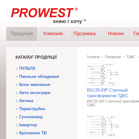
Продукція
Компанія
Підтримка
Новини
Па
КАТАЛОГ ПРОДУКЦІЇ
Головна
Продукція
ТДКС
ПУЛЬТИ
Паяльне обладнаня
Блок живлення
BSC25-03P Строчный
Авто аксесуари
трансформатор ТДКС
Антена
BSC25-03P Строчный трансфор
ТДКС
Термотрубка
Гучномовці
Інвертор
Кріплення ТВ