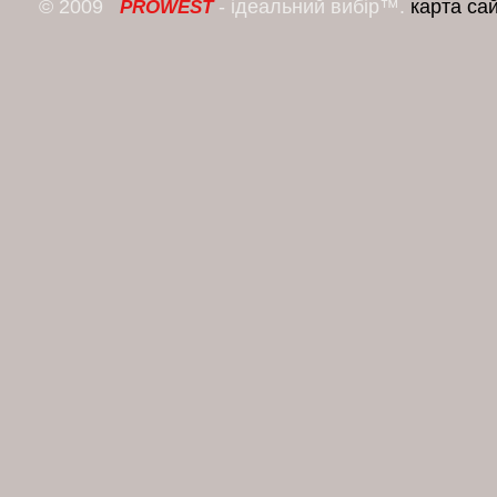
© 2009
- ідеальний вибір™.
карта са
PROWEST