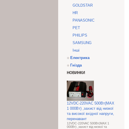
GOLDSTAR
HR
PANASONIC
PET
PHILIPS
SAMSUNG
Інші
Електрика
Гнізда
НОВИНКИ
12VDC-220VAC 500Вт(МАХ
1 000Вт) ,захист від низкої
та високої вхідної напруги,
перенавант
12VDC-220VAC 500Вт(МАХ 1
000Вт) ,захист від низкої та