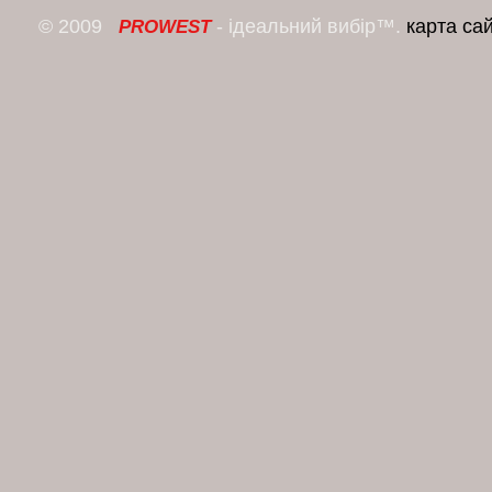
© 2009
- ідеальний вибір™.
карта са
PROWEST