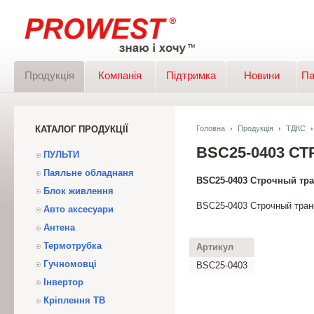
Продукція
Компанія
Підтримка
Новини
Па
КАТАЛОГ ПРОДУКЦІЇ
Головна
Продукція
ТДКС
BSC25-0403 С
ПУЛЬТИ
Паяльне обладнаня
BSC25-0403 Строчный тр
Блок живлення
BSC25-0403 Строчный тра
Авто аксесуари
Антена
Термотрубка
Артикул
Гучномовці
BSC25-0403
Інвертор
Кріплення ТВ