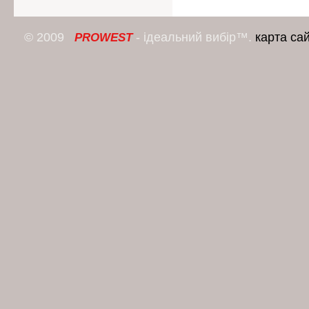
© 2009
- ідеальний вибір™.
карта са
PROWEST