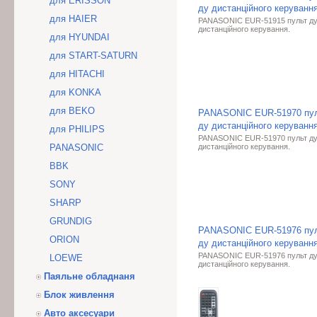
для ERISSON
ду дистанційного керування
для HAIER
PANASONIC EUR-51915 пульт д
дистанційного керування.
для HYUNDAI
для START-SATURN
для HITACHI
для KONKA
для BEKO
PANASONIC EUR-51970 пу
ду дистанційного керування
для PHILIPS
PANASONIC EUR-51970 пульт д
PANASONIC
дистанційного керування.
BBK
SONY
SHARP
GRUNDIG
PANASONIC EUR-51976 пу
ORION
ду дистанційного керування
PANASONIC EUR-51976 пульт д
LOEWE
дистанційного керування.
Паяльне обладнаня
Блок живлення
Авто аксесуари