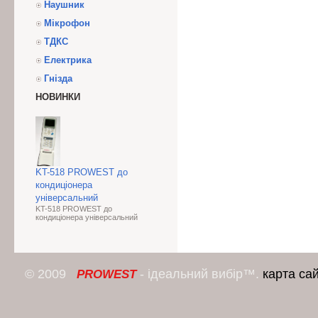
Наушник
Мікрофон
ТДКС
Електрика
Гнізда
НОВИНКИ
KT-518 PROWEST до
кондиціонера
універсальний
KT-518 PROWEST до
кондиціонера універсальний
© 2009
- ідеальний вибір™.
карта са
PROWEST