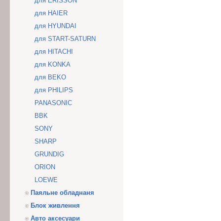
для ERISSON
для HAIER
для HYUNDAI
для START-SATURN
для HITACHI
для KONKA
для BEKO
для PHILIPS
PANASONIC
BBK
SONY
SHARP
GRUNDIG
ORION
LOEWE
Паяльне обладнаня
Блок живлення
Авто аксесуари