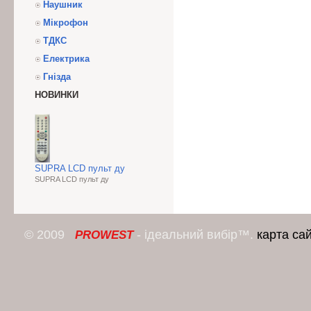
Наушник
Мікрофон
ТДКС
Електрика
Гнізда
НОВИНКИ
SUPRA LCD пульт ду
SUPRA LCD пульт ду
© 2009
- ідеальний вибір™.
карта са
PROWEST