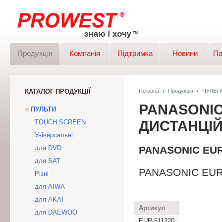
Продукція
Компанія
Підтримка
Новини
Па
КАТАЛОГ ПРОДУКЦІЇ
Головна
Продукція
ПУЛЬТ
PANASONIC
ПУЛЬТИ
ДИСТАНЦІЙ
TOUCH SCREEN
Універсальні
для DVD
PANASONIC EUR-
для SAT
PANASONIC EUR-5
Різні
для AIWA
для AKAI
Артикул
для DAEWOO
EUR-511220