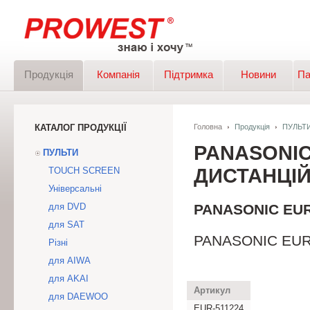
Продукція
Компанія
Підтримка
Новини
Па
КАТАЛОГ ПРОДУКЦІЇ
Головна
Продукція
ПУЛЬТ
PANASONIC
ПУЛЬТИ
ДИСТАНЦІЙ
TOUCH SCREEN
Універсальні
для DVD
PANASONIC EUR-
для SAT
PANASONIC EUR-5
Різні
для AIWA
для AKAI
Артикул
для DAEWOO
EUR-511224