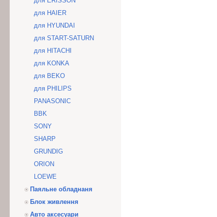
для ERISSON
для HAIER
для HYUNDAI
для START-SATURN
для HITACHI
для KONKA
для BEKO
для PHILIPS
PANASONIC
BBK
SONY
SHARP
GRUNDIG
ORION
LOEWE
Паяльне обладнаня
Блок живлення
Авто аксесуари