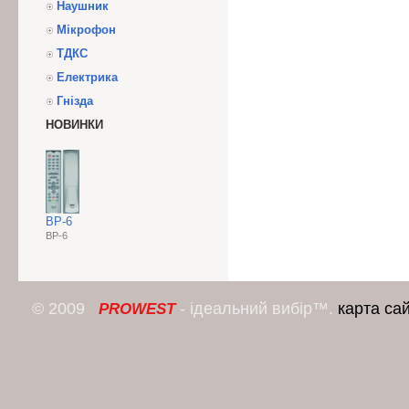
Наушник
Мікрофон
ТДКС
Електрика
Гнізда
НОВИНКИ
BP-6
BP-6
© 2009
- ідеальний вибір™.
карта са
PROWEST