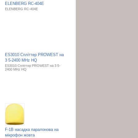
ELENBERG RC-404E
ELENBERG RC-404E
ES3010 Cпліттер PROWEST на
3 5-2400 МНz HQ
ES3010 Cпліттер PROWEST на 3 5-
2400 МНz HQ
F-1B насадка паралонова на
мікрофон жовта