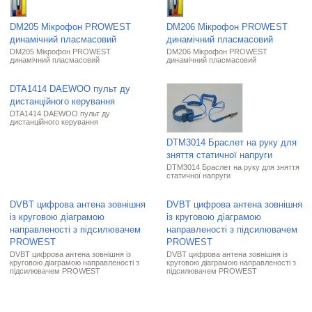
DM205 Мікрофон PROWEST
DM206 Мікрофон PROWEST
динамічний пласмасовий
динамічний пласмасовий
DM205 Мікрофон PROWEST
DM206 Мікрофон PROWEST
динамічний пласмасовий
динамічний пласмасовий
DTA1414 DAEWOO пульт ду
дистанційного керування
DTA1414 DAEWOO пульт ду
дистанційного керування
DTM3014 Браслет на руку для
зняття статичної напруги
DTM3014 Браслет на руку для зняття
статичної напруги
DVBT цифрова антена зовнішня
DVBT цифрова антена зовнішня
із круговою діаграмою
із круговою діаграмою
направленості з підсилювачем
направленості з підсилювачем
PROWEST
PROWEST
DVBT цифрова антена зовнішня із
DVBT цифрова антена зовнішня із
круговою діаграмою направленості з
круговою діаграмою направленості з
підсилювачем PROWEST
підсилювачем PROWEST