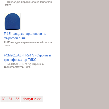
F-1B насадка паралонова на мікрофон
жовта
F-1E насадка паралонова на
мікрофон синя
F-1E насадка паралонова на мікрофон
синя
FCM2015AL (HR7477) Строчный
трансформатор ТДКС
FCM2015AL (HR7477) Строчный
трансформатор ТДКС
30
31
32
Наступна >>