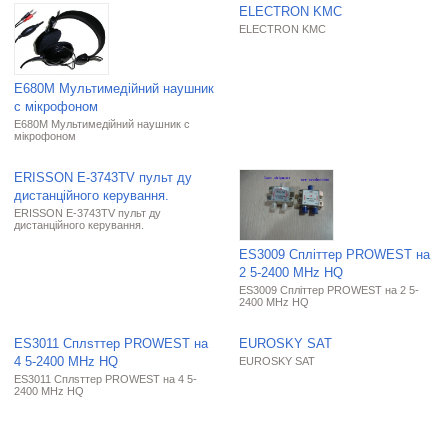
ELECTRON KMC
ELECTRON KMC
E680M Мультимедійний наушник
с мікрофоном
E680M Мультимедійний наушник с
мікрофоном
ERISSON E-3743TV пульт ду
дистанційного керування.
ERISSON E-3743TV пульт ду
дистанційного керування.
ES3009 Cпліттер PROWEST на
2 5-2400 МНz HQ
ES3009 Cпліттер PROWEST на 2 5-
2400 МНz HQ
ES3011 Cплsттер PROWEST на
EUROSKY SAT
4 5-2400 МНz HQ
EUROSKY SAT
ES3011 Cплsттер PROWEST на 4 5-
2400 МНz HQ