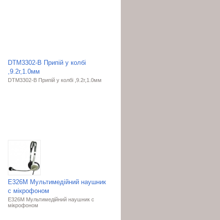
DTM3302-B Припій у колбі
,9.2г,1.0мм
DTM3302-B Припій у колбі ,9.2г,1.0мм
E326M Мультимедійний наушник
с мікрофоном
E326M Мультимедійний наушник с
мікрофоном