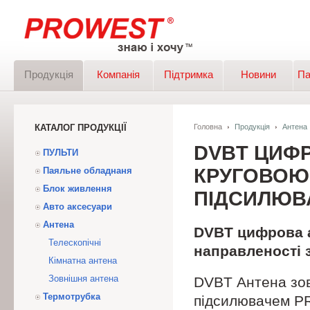
Продукція
Компанія
Підтримка
Новини
Па
КАТАЛОГ ПРОДУКЦІЇ
Головна
Продукція
Антена
DVBT ЦИФР
ПУЛЬТИ
КРУГОВОЮ
Паяльне обладнаня
Блок живлення
ПІДСИЛЮВ
Авто аксесуари
Антена
DVBT цифрова а
Телескопічні
направленості
Кімнатна антена
Зовнішня антена
DVBT Антена зов
Термотрубка
підсилювачем 