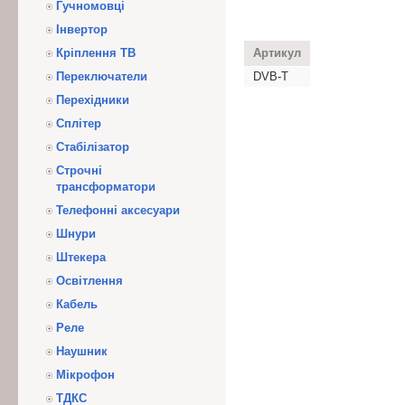
Гучномовці
Інвертор
Кріплення ТВ
Артикул
Переключатели
DVB-T
Перехідники
Сплітер
Стабілізатор
Строчні
трансформатори
Телефонні аксесуари
Шнури
Штекера
Освітлення
Кабель
Реле
Наушник
Мікрофон
ТДКС