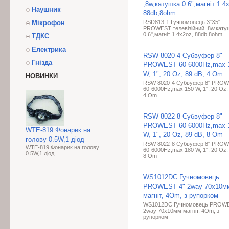
,8w,катушка 0.6",магніт 1.4
Наушник
88db,8ohm
Мікрофон
RSD813-1 Гучномовець 3"X5"
PROWEST телевізійний ,8w,кату
0.6",магніт 1.4x2oz, 88db,8ohm
ТДКС
Електрика
RSW 8020-4 Субвуфер 8"
Гнізда
PROWEST 60-6000Hz,max 
W, 1", 20 Oz, 89 dB, 4 Om
НОВИНКИ
RSW 8020-4 Субвуфер 8" PRO
60-6000Hz,max 150 W, 1", 20 Oz,
4 Om
RSW 8022-8 Субвуфер 8"
PROWEST 60-6000Hz,max 
WTE-819 Фонарик на
W, 1", 20 Oz, 89 dB, 8 Om
голову 0.5W,1 діод
RSW 8022-8 Субвуфер 8" PRO
WTE-819 Фонарик на голову
60-6000Hz,max 180 W, 1", 20 Oz,
0.5W,1 діод
8 Om
WS1012DC Гучномовець
PROWEST 4" 2way 70x10м
магніт, 4Om, з рупорком
WS1012DC Гучномовець PROWE
2way 70x10мм магніт, 4Om, з
рупорком