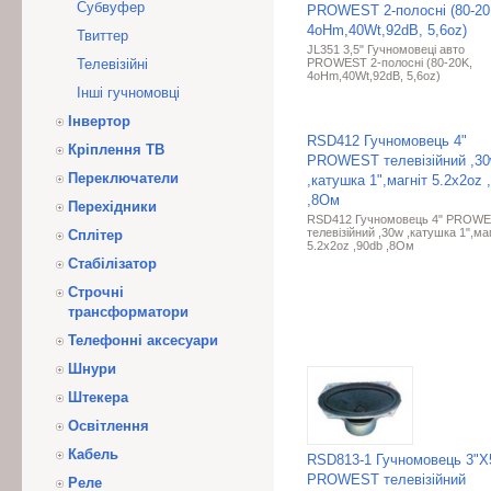
Субвуфер
PROWEST 2-полосні (80-20
4oHm,40Wt,92dB, 5,6oz)
Твиттер
JL351 3,5" Гучномовеці авто
Телевізійні
PROWEST 2-полосні (80-20K,
4oHm,40Wt,92dB, 5,6oz)
Інші гучномовці
Інвертор
RSD412 Гучномовець 4"
Кріплення ТВ
PROWEST телевізійний ,3
Переключатели
,катушка 1",магніт 5.2x2oz 
,8Ом
Перехідники
RSD412 Гучномовець 4" PROW
телевізійний ,30w ,катушка 1",маг
Сплітер
5.2x2oz ,90db ,8Ом
Стабілізатор
Строчні
трансформатори
Телефонні аксесуари
Шнури
Штекера
Освітлення
Кабель
RSD813-1 Гучномовець 3"X
PROWEST телевізійний
Реле