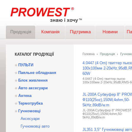
Продукція
Компанія
Підтримка
Новини
Па
КАТАЛОГ ПРОДУКЦІЇ
Головна
Продукція
Гучномо
4.0447 (4 Om) твиттер пьез
ПУЛЬТИ
100х100мм 2-20кHz,95dB,R
Паяльне обладнаня
60W
4.0447 (4 Om) твиттер пьезо
Блок живлення
100х100мм 2-20кHz,95dB,RMS-
Авто аксесуари
JL-200A Субвуфер 8" PR
Антена
Ф110(25oz),150W,4ohm,50-
Термотрубка
5kHz,89dB/w.m
JL-200A Субвуфер 8" PROWEST
Гучномовці
Ф110(25oz),150W,4ohm,50-
5kHz,89dB/w.m
Аксесуари
Гучномовці авто
JL351 3,5" Гучномовеці авт