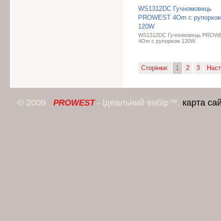
WS1312DC Гучномовець
PROWEST 4Om с рупорко
120W
WS1312DC Гучномовець PROW
4Om с рупорком 120W
Сторінки:
1
2
3
Наст
© 2009
- ідеальний вибір™.
карта са
PROWEST