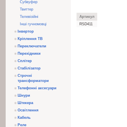
Субвуфер
Твиттер
Телевізійні
Артикул
Інші гучномовці
RSD411
Інвертор
Кріплення ТВ
Переключатели
Перехідники
Сплітер
Стабілізатор
Строчні
трансформатори
Телефонні аксесуари
Шнури
Штекера
Освітлення
Кабель
Реле