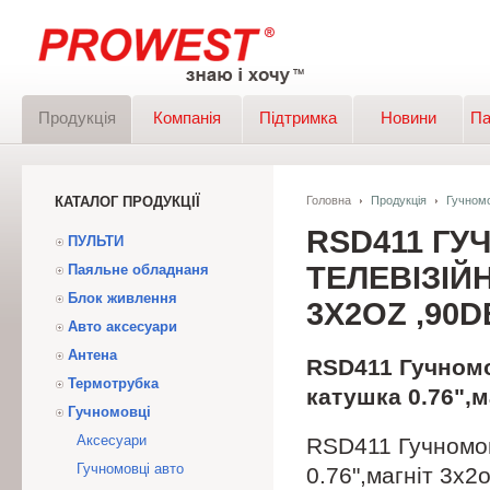
Продукція
Компанія
Підтримка
Новини
Па
КАТАЛОГ ПРОДУКЦІЇ
Головна
Продукція
Гучномо
RSD411 ГУ
ПУЛЬТИ
ТЕЛЕВІЗІЙН
Паяльне обладнаня
Блок живлення
3X2OZ ,90
Авто аксесуари
Антена
RSD411 Гучномо
Термотрубка
катушка 0.76",м
Гучномовці
Аксесуари
RSD411 Гучномов
Гучномовці авто
0.76",магніт 3x2