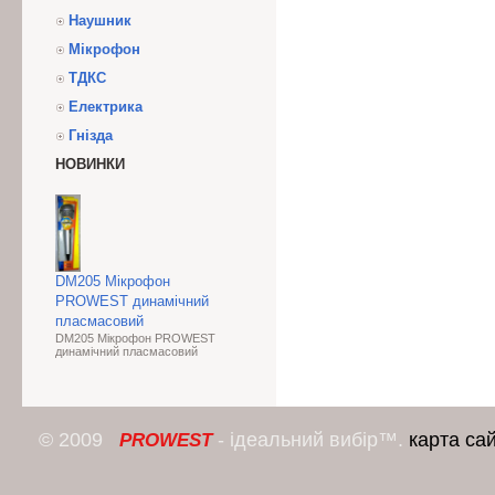
Наушник
Мікрофон
ТДКС
Електрика
Гнізда
НОВИНКИ
DM205 Мікрофон
PROWEST динамічний
пласмасовий
DM205 Мікрофон PROWEST
динамічний пласмасовий
© 2009
- ідеальний вибір™.
карта са
PROWEST