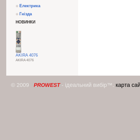
Електрика
Гнізда
НОВИНКИ
AKIRA 4076
AKIRA 4076
© 2009
- ідеальний вибір™.
карта са
PROWEST