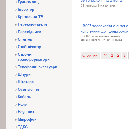
89 телескопічна антена.
Гучномовці
89 телескопічна антена.
Інвертор
Кріплення ТВ
Переключатели
LB067 телескопічна антена
кріпленням до "Електроник
Перехідники
LB067 телескопічна антена з
Сплітер
кріпленням до "Електроника"
Стабілізатор
Строчні
Сторінки:
<<
1
2
3
трансформатори
Телефонні аксесуари
Шнури
Штекера
Освітлення
Кабель
Реле
Наушник
Мікрофон
ТДКС