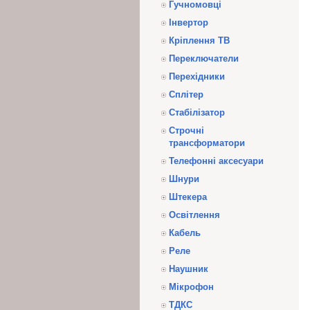
Гучномовці
Інвертор
Кріплення ТВ
Переключатели
Перехідники
Сплітер
Стабілізатор
Строчні
трансформатори
Телефонні аксесуари
Шнури
Штекера
Освітлення
Кабель
Реле
Наушник
Мікрофон
ТДКС