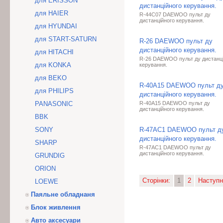
для ERISSON
дистанційного керування.
для HAIER
R-44C07 DAEWOO пульт ду
дистанційного керування.
для HYUNDAI
для START-SATURN
R-26 DAEWOO пульт ду
дистанційного керування.
для HITACHI
R-26 DAEWOO пульт ду дистанц
для KONKA
керування.
для BEKO
R-40A15 DAEWOO пульт д
для PHILIPS
дистанційного керування.
PANASONIC
R-40A15 DAEWOO пульт ду
дистанційного керування.
BBK
SONY
R-47AC1 DAEWOO пульт д
дистанційного керування.
SHARP
R-47AC1 DAEWOO пульт ду
дистанційного керування.
GRUNDIG
ORION
Сторінки:
1
2
Наступн
LOEWE
Паяльне обладнаня
Блок живлення
Авто аксесуари