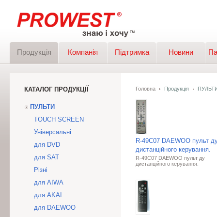
Продукція
Компанія
Підтримка
Новини
Па
КАТАЛОГ ПРОДУКЦІЇ
Головна
Продукція
ПУЛЬТ
ПУЛЬТИ
TOUCH SCREEN
Універсальні
R-49C07 DAEWOO пульт д
для DVD
дистанційного керування.
для SAT
R-49C07 DAEWOO пульт ду
дистанційного керування.
Різні
для AIWA
для AKAI
для DAEWOO