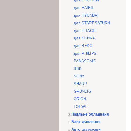
для ERISSON
для HAIER
для HYUNDAI
для START-SATURN
для HITACHI
для KONKA
для BEKO
для PHILIPS
PANASONIC
BBK
SONY
SHARP
GRUNDIG
ORION
LOEWE
Паяльне обладнаня
Блок живлення
Авто аксесуари