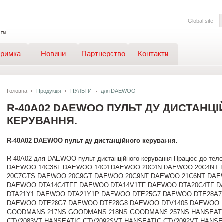
Global site
тримка
Новини
Партнерство
Контакти
Головна
Продукція
ПУЛЬТИ
для DAEWOO
R-40A02 DAEWOO ПУЛЬТ ДУ ДИСТАНЦ
КЕРУВАННЯ.
R-40A02 DAEWOO пульт ду дистанційного керування.
R-40A02 для DAEWOO пульт дистанційного керування Працює до тел
DAEWOO 14C3BL DAEWOO 14C4 DAEWOO 20C4N DAEWOO 20C4NT
20C7GTS DAEWOO 20C9GT DAEWOO 20C9NT DAEWOO 21C6NT DAE
DAEWOO DTA14C4TFF DAEWOO DTA14V1TF DAEWOO DTA20C4TF 
DTA21Y1 DAEWOO DTA21Y1P DAEWOO DTE25G7 DAEWOO DTE28A
DAEWOO DTE28G7 DAEWOO DTE28G8 DAEWOO DTV1405 DAEWOO 
GOODMANS 217NS GOODMANS 218NS GOODMANS 257NS HANSEATI
CTV2083VT HANSEATIC CTV2092SVT HANSEATIC CTV2092VT HANSE