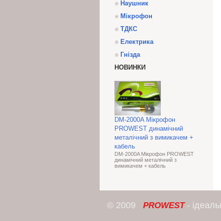
Наушник
Мікрофон
ТДКС
Електрика
Гнізда
НОВИНКИ
DM-2000A Мікрофон
PROWEST динамічний
металічний з вимикачем +
кабель
DM-2000A Мікрофон PROWEST
динамічний металічний з
вимикачем + кабель
© 2009
- ідеал
PROWEST