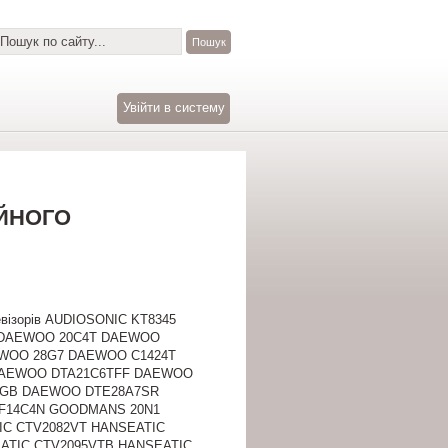
Увійти в систему
ІЙНОГО
евізорів AUDIOSONIC KT8345
 DAEWOO 20C4T DAEWOO
WOO 28G7 DAEWOO C1424T
DAEWOO DTA21C6TFF DAEWOO
7GB DAEWOO DTE28A7SR
F14C4N GOODMANS 20N1
C CTV2082VT HANSEATIC
ATIC CTV2095VTB HANSEATIC