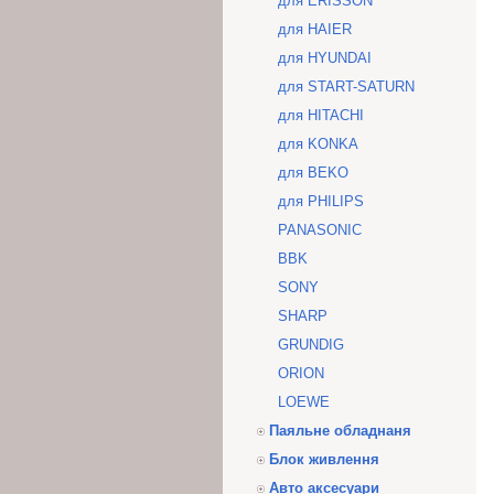
для ERISSON
для HAIER
для HYUNDAI
для START-SATURN
для HITACHI
для KONKA
для BEKO
для PHILIPS
PANASONIC
BBK
SONY
SHARP
GRUNDIG
ORION
LOEWE
Паяльне обладнаня
Блок живлення
Авто аксесуари