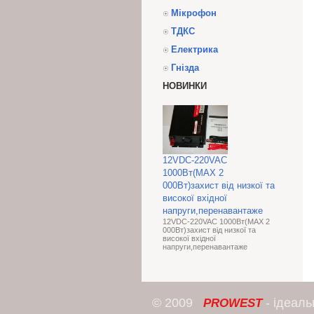
Мікрофон
ТДКС
Електрика
Гнізда
НОВИНКИ
12VDC-220VAC
1000Вт(МАХ 2
000Вт)захист від низкої та
високої вхідної
напруги,перенавантаже
12VDC-220VAC 1000Вт(МАХ 2
000Вт)захист від низкої та
високої вхідної
напруги,перенавантаже
© 2009
- ідеал
PROWEST