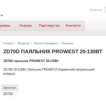
Global site
тримка
Новини
Партнерство
Контакти
Головна
Продукція
Паяльне обладнаня
Паяльник
ZD70D ПАЯЛЬНИК PROWEST 20-130ВТ
ZD70D паяльник PROWEST 20-130Вт
ZD70D 20-130Вт Паяльник PROWEST,Керамічний нагрівальний
елемент.
Артикул
ZD70D