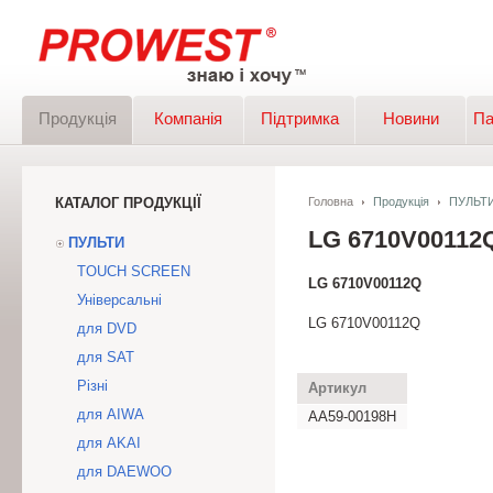
Продукція
Компанія
Підтримка
Новини
Па
КАТАЛОГ ПРОДУКЦІЇ
Головна
Продукція
ПУЛЬТ
LG 6710V00112
ПУЛЬТИ
TOUCH SCREEN
LG 6710V00112Q
Універсальні
LG 6710V00112Q
для DVD
для SAT
Різні
Артикул
для AIWA
AA59-00198H
для AKAI
для DAEWOO