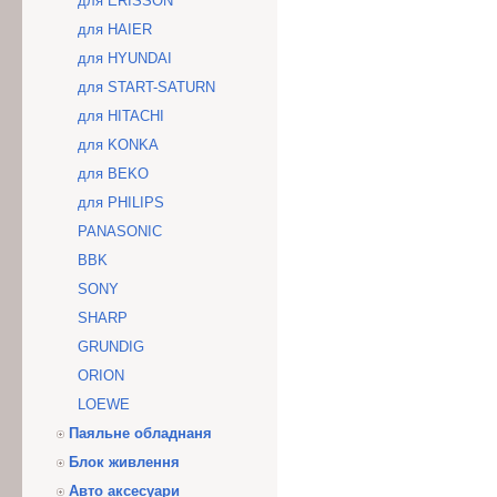
для ERISSON
для HAIER
для HYUNDAI
для START-SATURN
для HITACHI
для KONKA
для BEKO
для PHILIPS
PANASONIC
BBK
SONY
SHARP
GRUNDIG
ORION
LOEWE
Паяльне обладнаня
Блок живлення
Авто аксесуари