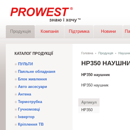
Продукція
Компанія
Підтримка
Новини
Па
КАТАЛОГ ПРОДУКЦІЇ
Головна
Продукція
Наушни
HP350 НАУШН
ПУЛЬТИ
Паяльне обладнаня
HP350 наушник
Блок живлення
HP350 наушник
Авто аксесуари
Антена
Термотрубка
Артикул
Гучномовці
HP350
Інвертор
Кріплення ТВ