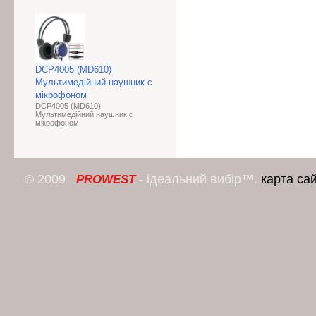
DCP4005 (MD610)
Мультимедійний наушник с
мікрофоном
DCP4005 (MD610)
Мультимедійний наушник с
мікрофоном
© 2009
- ідеальний вибір™.
карта са
PROWEST