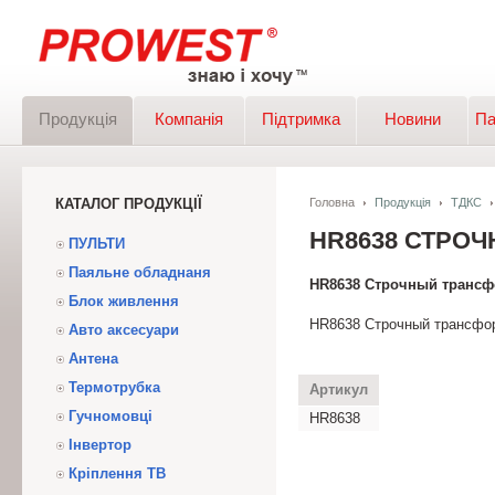
Продукція
Компанія
Підтримка
Новини
Па
КАТАЛОГ ПРОДУКЦІЇ
Головна
Продукція
ТДКС
HR8638 СТРО
ПУЛЬТИ
Паяльне обладнаня
HR8638 Строчный транс
Блок живлення
HR8638 Строчный трансфо
Авто аксесуари
Антена
Термотрубка
Артикул
Гучномовці
HR8638
Інвертор
Кріплення ТВ