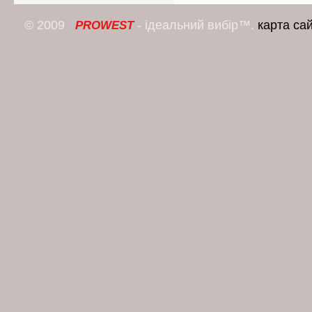
© 2009
- ідеальний вибір™.
карта са
PROWEST