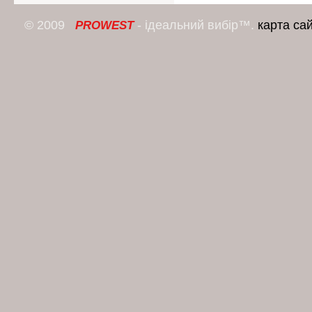
© 2009
- ідеальний вибір™.
карта са
PROWEST