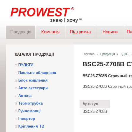
Продукція
Компанія
Підтримка
Новини
Па
КАТАЛОГ ПРОДУКЦІЇ
Головна
Продукція
ТДКС
BSC25-Z708B
ПУЛЬТИ
Паяльне обладнаня
BSC25-Z708B Строчный т
Блок живлення
BSC25-Z708B Строчный тр
Авто аксесуари
Антена
Термотрубка
Артикул
Гучномовці
BSC25-Z708B
Інвертор
Кріплення ТВ