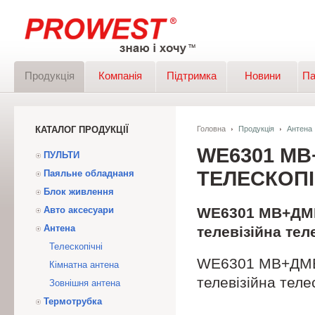
Продукція
Компанія
Підтримка
Новини
Па
КАТАЛОГ ПРОДУКЦІЇ
Головна
Продукція
Антена
WE6301 МB
ПУЛЬТИ
ТЕЛЕСКОПІ
Паяльне обладнаня
Блок живлення
Авто аксесуари
WE6301 МB+ДМB
Антена
телевізійна тел
Телескопічні
WE6301 МB+ДМB
Кімнатна антена
телевізійна теле
Зовнішня антена
Термотрубка