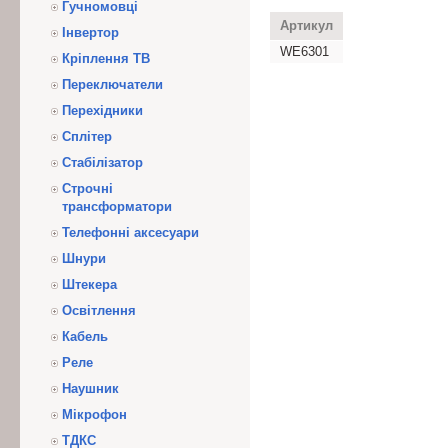
Гучномовці
Артикул
Інвертор
WE6301
Кріплення ТВ
Переключатели
Перехідники
Сплітер
Стабілізатор
Строчні
трансформатори
Телефонні аксесуари
Шнури
Штекера
Освітлення
Кабель
Реле
Наушник
Мікрофон
ТДКС