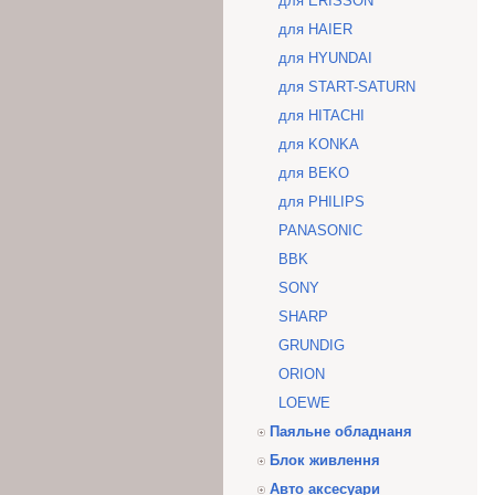
для ERISSON
для HAIER
для HYUNDAI
для START-SATURN
для HITACHI
для KONKA
для BEKO
для PHILIPS
PANASONIC
BBK
SONY
SHARP
GRUNDIG
ORION
LOEWE
Паяльне обладнаня
Блок живлення
Авто аксесуари