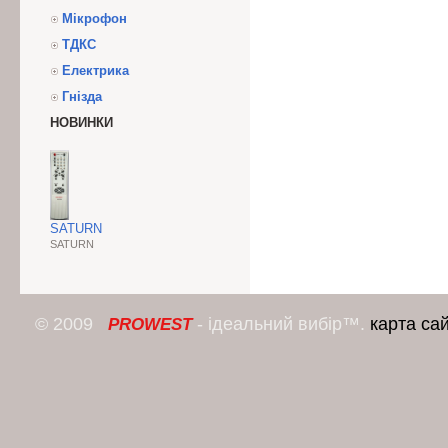
Мікрофон
ТДКС
Електрика
Гнізда
НОВИНКИ
SATURN
SATURN
© 2009
- ідеальний вибір™.
карта са
PROWEST