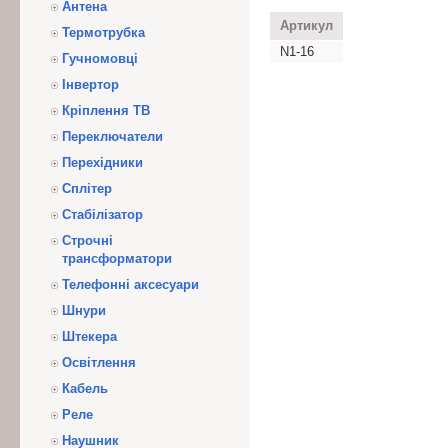
Антена
Артикул
Термотрубка
N1-16
Гучномовці
Інвертор
Кріплення ТВ
Переключатели
Перехідники
Сплітер
Стабілізатор
Строчні
трансформатори
Телефонні аксесуари
Шнури
Штекера
Освітлення
Кабель
Реле
Наушник