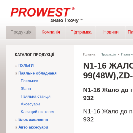
Продукція
Компанія
Підтримка
Новини
Па
КАТАЛОГ ПРОДУКЦІЇ
Головна
Продукція
Паяльн
N1-16 ЖАЛО
ПУЛЬТИ
99(48W),ZD
Паяльне обладнаня
Паяльник
Жала
N1-16 Жало до п
Паяльна станція
932
Аксесуари
N1-16 Жало до п
Клеящий пистолет
932
Блок живлення
Авто аксесуари