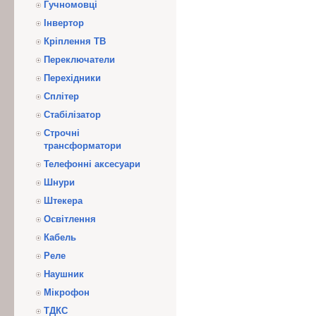
Гучномовці
Інвертор
Кріплення ТВ
Переключатели
Перехідники
Сплітер
Стабілізатор
Строчні
трансформатори
Телефонні аксесуари
Шнури
Штекера
Освітлення
Кабель
Реле
Наушник
Мікрофон
ТДКС