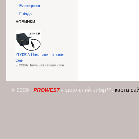
Електрика
Гнізда
НОВИНКИ
ZD939A Паяльная станція
фен
ZD939A Паяльная станція фен
© 2009
- ідеальний вибір™.
карта са
PROWEST