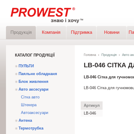
Продукція
Компанія
Підтримка
Новини
Па
КАТАЛОГ ПРОДУКЦІЇ
Головна
Продукція
Авто ак
LB-046 СІТКА
ПУЛЬТИ
Паяльне обладнаня
LB-046 Сітка для гучномо
Блок живлення
LB-046 Сітка для гучномов
Авто аксесуари
Сітка авто
Штекера
Артикул
Автоаксесуари
LB-046
Антена
Термотрубка