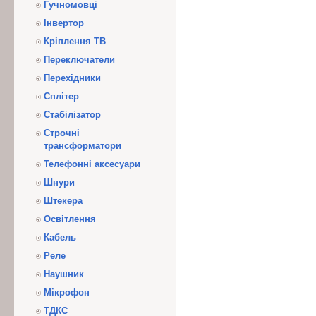
Гучномовці
Інвертор
Кріплення ТВ
Переключатели
Перехідники
Сплітер
Стабілізатор
Строчні
трансформатори
Телефонні аксесуари
Шнури
Штекера
Освітлення
Кабель
Реле
Наушник
Мікрофон
ТДКС