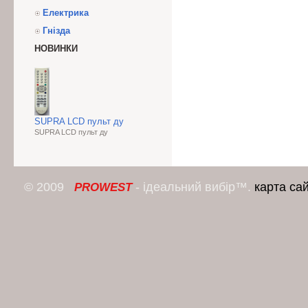
Електрика
Гнізда
НОВИНКИ
SUPRA LCD пульт ду
SUPRA LCD пульт ду
© 2009
- ідеальний вибір™.
карта са
PROWEST