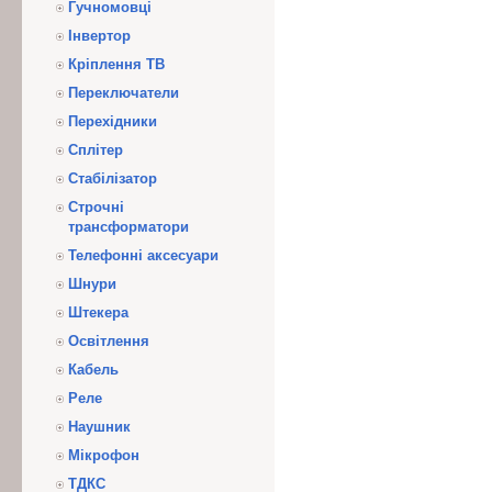
Гучномовці
Інвертор
Кріплення ТВ
Переключатели
Перехідники
Сплітер
Стабілізатор
Строчні
трансформатори
Телефонні аксесуари
Шнури
Штекера
Освітлення
Кабель
Реле
Наушник
Мікрофон
ТДКС