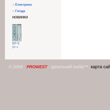
Електрика
Гнізда
НОВИНКИ
BP-6
BP-6
© 2009
- ідеальний вибір™.
карта са
PROWEST