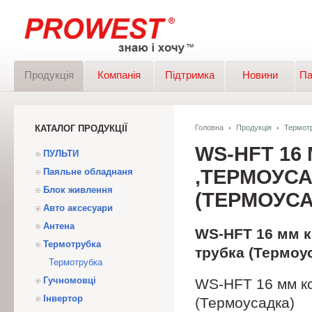
Продукція
Компанія
Підтримка
Новини
Па
КАТАЛОГ ПРОДУКЦІЇ
Головна
Продукція
Термот
WS-HFT 16
ПУЛЬТИ
,ТЕРМОУС
Паяльне обладнаня
Блок живлення
(ТЕРМОУСА
Авто аксесуари
Антена
WS-HFT 16 мм к
Термотрубка
трубка (Термоу
Термотрубка
Гучномовці
WS-HFT 16 мм ко
Інвертор
(Термоусадка)