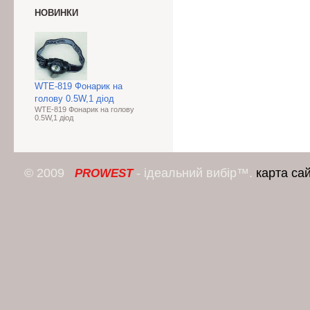
НОВИНКИ
WTE-819 Фонарик на
голову 0.5W,1 діод
WTE-819 Фонарик на голову
0.5W,1 діод
© 2009
- ідеальний вибір™.
карта са
PROWEST