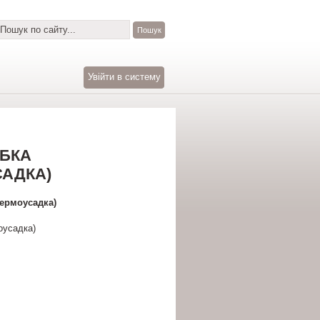
Увійти в систему
УБКА
САДКА)
Термоусадка)
оусадка)