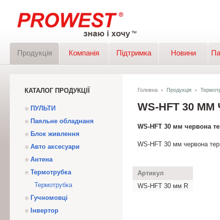
Продукція
Компанія
Підтримка
Новини
Па
КАТАЛОГ ПРОДУКЦІЇ
Головна
Продукція
Термот
WS-HFT 30 М
ПУЛЬТИ
Паяльне обладнаня
WS-HFT 30 мм червона т
Блок живлення
WS-HFT 30 мм червона тер
Авто аксесуари
Антена
Термотрубка
Артикул
Термотрубка
WS-HFT 30 мм R
Гучномовці
Інвертор