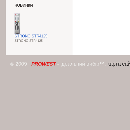
НОВИНКИ
STRONG STR4125
STRONG STR4125
© 2009
- ідеальний вибір™.
карта са
PROWEST