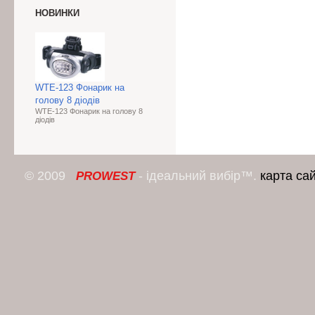
НОВИНКИ
WTE-123 Фонарик на
голову 8 діодів
WTE-123 Фонарик на голову 8
діодів
© 2009
- ідеальний вибір™.
карта са
PROWEST