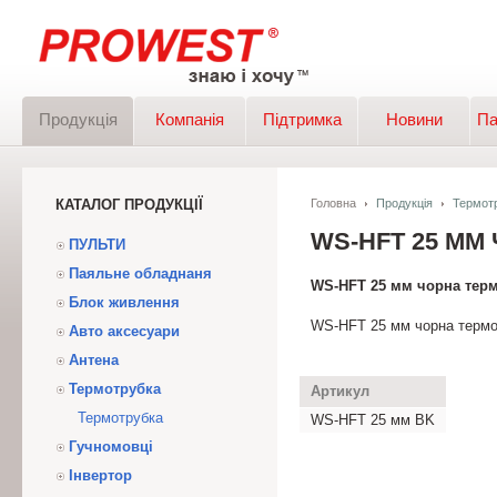
Продукція
Компанія
Підтримка
Новини
Па
КАТАЛОГ ПРОДУКЦІЇ
Головна
Продукція
Термот
WS-HFT 25 М
ПУЛЬТИ
Паяльне обладнаня
WS-HFT 25 мм чорна тер
Блок живлення
WS-HFT 25 мм чорна термо
Авто аксесуари
Антена
Термотрубка
Артикул
Термотрубка
WS-HFT 25 мм BK
Гучномовці
Інвертор