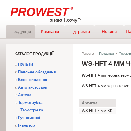
Продукція
Компанія
Підтримка
Новини
Па
КАТАЛОГ ПРОДУКЦІЇ
Головна
Продукція
Термот
WS-HFT 4 ММ
ПУЛЬТИ
Паяльне обладнаня
WS-HFT 4 мм чорна терм
Блок живлення
WS-HFT 4 мм чорна термот
Авто аксесуари
Антена
Термотрубка
Артикул
Термотрубка
WS-HFT 4 мм BK
Гучномовці
Інвертор