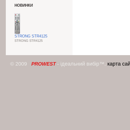
НОВИНКИ
STRONG STR4125
STRONG STR4125
© 2009
- ідеальний вибір™.
карта са
PROWEST