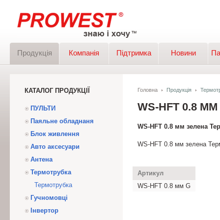
Продукція
Компанія
Підтримка
Новини
Па
КАТАЛОГ ПРОДУКЦІЇ
Головна
Продукція
Термот
WS-HFT 0.8 М
ПУЛЬТИ
Паяльне обладнаня
WS-HFT 0.8 мм зелена Те
Блок живлення
WS-HFT 0.8 мм зелена Тер
Авто аксесуари
Антена
Термотрубка
Артикул
Термотрубка
WS-HFT 0.8 мм G
Гучномовці
Інвертор