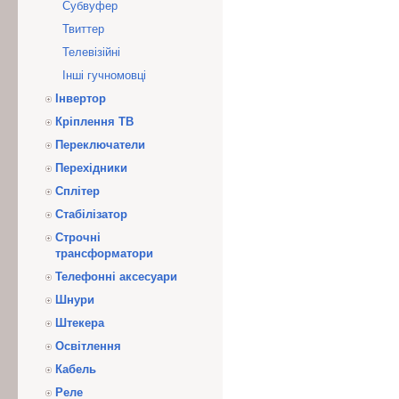
Субвуфер
Твиттер
Телевізійні
Інші гучномовці
Інвертор
Кріплення ТВ
Переключатели
Перехідники
Сплітер
Стабілізатор
Строчні
трансформатори
Телефонні аксесуари
Шнури
Штекера
Освітлення
Кабель
Реле