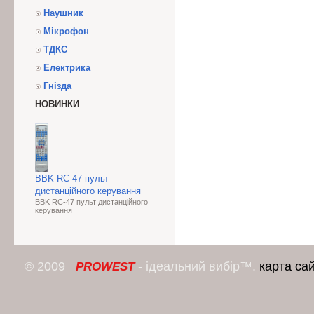
Наушник
Мікрофон
ТДКС
Електрика
Гнізда
НОВИНКИ
BBK RC-47 пульт
дистанційного керування
BBK RC-47 пульт дистанційного
керування
© 2009
- ідеальний вибір™.
карта са
PROWEST