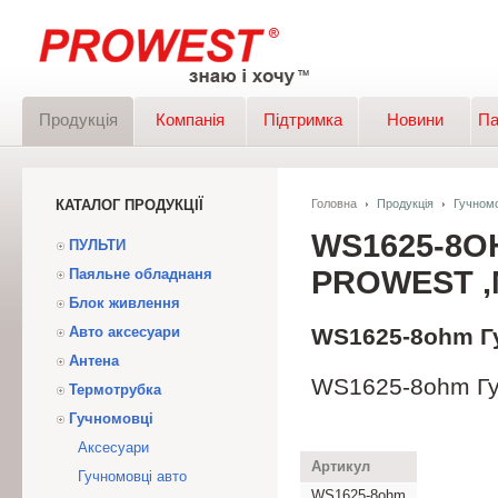
Продукція
Компанія
Підтримка
Новини
Па
КАТАЛОГ ПРОДУКЦІЇ
Головна
Продукція
Гучномо
WS1625-8O
ПУЛЬТИ
PROWEST ,М
Паяльне обладнаня
Блок живлення
Авто аксесуари
WS1625-8ohm Гу
Антена
WS1625-8ohm Гу
Термотрубка
Гучномовці
Аксесуари
Артикул
Гучномовці авто
WS1625-8ohm