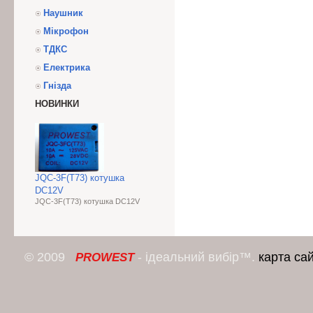
Наушник
Мікрофон
ТДКС
Електрика
Гнізда
НОВИНКИ
JQC-3F(T73) котушка
DC12V
JQC-3F(T73) котушка DC12V
© 2009
- ідеальний вибір™.
карта са
PROWEST