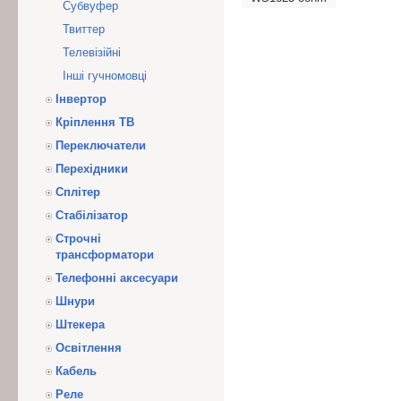
Субвуфер
Твиттер
Телевізійні
Інші гучномовці
Інвертор
Кріплення ТВ
Переключатели
Перехідники
Сплітер
Стабілізатор
Строчні
трансформатори
Телефонні аксесуари
Шнури
Штекера
Освітлення
Кабель
Реле