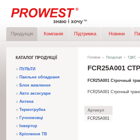
Продукція
Компанія
Підтримка
Новини
Па
КАТАЛОГ ПРОДУКЦІЇ
Головна
Продукція
ТДКС
FCR25A001 С
ПУЛЬТИ
Паяльне обладнаня
FCR25A001 Строчный тр
Блок живлення
FCR25A001 Строчный тран
Авто аксесуари
Антена
Термотрубка
Артикул
Гучномовці
FCR25A001
Інвертор
Кріплення ТВ