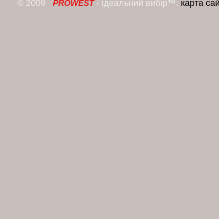
© 2009
- ідеальний вибір™.
карта са
PROWEST